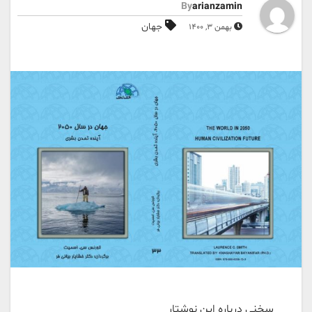
By
arianzamin
جهان
بهمن 3, 1400
سخني درباره اين نوشتار