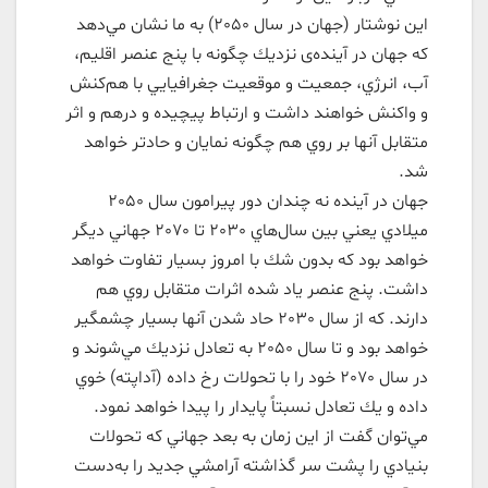
اين نوشتار (جهان در سال 2050) به ما نشان مي‌دهد
كه جهان در آينده‌ی نزديك چگونه با پنج عنصر اقليم،
آب، انرژي، جمعيت و موقعيت جغرافيايي با هم‌كنش
و واكنش خواهند داشت و ارتباط پيچيده و درهم و اثر
متقابل آنها بر روي هم چگونه نمايان و حادتر خواهد
شد.
جهان در آينده نه چندان دور پيرامون سال 2050
ميلادي يعني بين سال‌هاي 2030 تا 2070 جهاني ديگر
خواهد بود كه بدون شك با امروز بسيار تفاوت خواهد
داشت. پنج عنصر ياد شده اثرات متقابل روي هم
دارند. كه از سال 2030 حاد شدن آنها بسيار چشمگير
خواهد بود و تا سال 2050 به تعادل نزديك مي‌شوند و
در سال 2070 خود را با تحولات رخ داده (آداپته) خوي
داده و يك تعادل نسبتاً پايدار را پيدا خواهد نمود.
مي‌توان گفت از اين زمان به بعد جهاني كه تحولات
بنيادي را پشت سر گذاشته آرامشي جديد را به‌دست