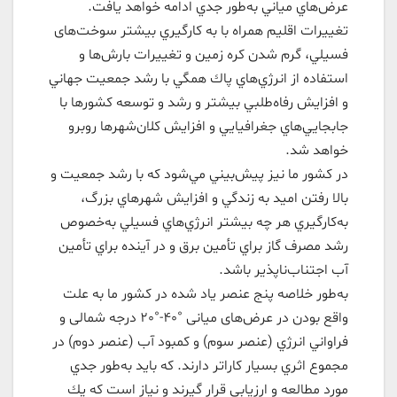
عرض‌هاي مياني به‌طور جدي ادامه خواهد يافت.
تغييرات اقليم همراه با به كارگيري بيشتر سوخت‌های
فسيلي، گرم شدن كره زمين و تغييرات بارش‌ها و
استفاده از انرژي‌هاي پاك همگي با رشد جمعيت جهاني
و افزايش رفاه‌طلبي بيشتر و رشد و توسعه کشورها با
جابجايي‌هاي جغرافيايي و افزايش كلان‌شهرها روبرو
خواهد شد.
در كشور ما نيز پيش‌بيني مي‌شود كه با رشد جمعيت و
بالا رفتن اميد به زندگي و افزايش شهرهاي بزرگ،
به‌كارگيري هر چه بيشتر انرژي‌هاي فسيلي به‌خصوص
رشد مصرف گاز براي تأمين برق و در آينده براي تأمين
آب اجتناب‌ناپذير باشد.
به‌طور خلاصه پنج عنصر ياد شده در كشور ما به ‌علت
واقع بودن در عرض‌های میانی °40-°20 درجه شمالی و
فراواني انرژي (عنصر سوم) و كمبود آب (عنصر دوم) در
مجموع اثري بسيار كاراتر دارند. كه بايد به‌طور جدي
مورد مطالعه و ارزيابي قرار گيرند و نياز است كه يك