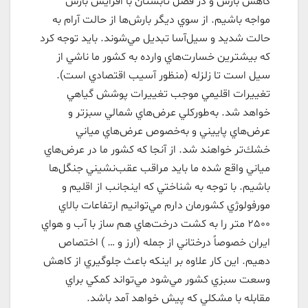
كاهش بارش و در فصل تابستان با افزايش بارش
مواجه باشيم. از سوي ديگر بارش‌ها از حالت آرام به
حالت شديد و سيل‌آسا تبديل مي‌شوند. بايد توجه كرد
كه بيشترين خسارت‌هاي وارده به كشور ما ناشي از
سيل است تا زلزله (منظور آسيب اقتصادي است).
تغييرات اقليمي موجب تغييرات پوشش گياهي
خواهد شد. به‌طوركلي عرض‌هاي شمالي سبزتر و
عرض‌هاي پاييني و به‌خصوص عرض‌هاي مياني
خشك‌تر خواهند شد. از آنجا كه كشور ما در عرض‌هاي
مياني واقع شده ما بايد مراقب عقب‌نشيني جنگل‌ها
باشيم. با توجه به شناختي كه اينجانب از اقليم و
مورفولوژي كشورمان دارم مي‌توانيم ارتفاعات بالاي
2500 متر را به كشت درخت‌هاي هم ساز با آب و هواي
ايران خصوصاً درختاني از جمله (ارز و … ) اختصاص
دهيم. اين كار علاوه بر اينكه باعث جلوگيري از كاهش
وسعت سبزي كشور مي‌شود مي‌تواند كمكي براي
مقابله با مشكلي كه پيش خواهد آمد باشد.