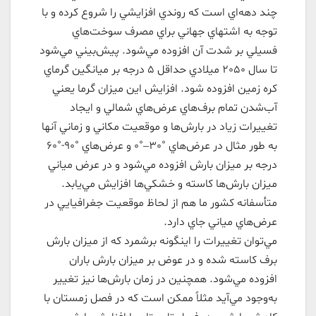
چند دهه‌اي است كه روندي افزايشي را شروع كرده و با
توجه به اشتهاي جهاني براي مصرف سوخت‌هاي
فسيلي بر شدت آن افزوده مي‌شود. پيش‌بيني مي‌شود
تا سال 2050 ميلادي حداقل 5 درجه بر ميانگين گرماي
كره زمين افزوده ‌شود. افزايش اين ميزان گرما يعني
آب‌شدن تمام برف‌هاي عرض‌هاي شمالي و ايجاد
تغييرات زياد در بارش‌ها و موقعيت مكاني و زماني آنها
به طور مثال در عرض‌هاي °30–°0 و عرض‌هاي °90-°60
درجه بر ميزان بارش افزوده مي‌شود و در عرض مياني
ميزان بارش‌ها كاسته و خشكي‌ها افزايش مي‌يابد.
متأسفانه كشور ما هم از لحاظ موقعيت جغرافيايي در
عرض‌هاي مياني جاي دارد.
مي‌توان تغييرات را اينگونه برشمرد كه از ميزان بارش
برف كاسته شده و در عوض بر ميزان بارش باران
افزوده مي‌شود. همچنين در زمان بارش‌ها نيز تغيير
به‌وجود مي‌آيد مثلاً ممكن است كه در فصل زمستان با