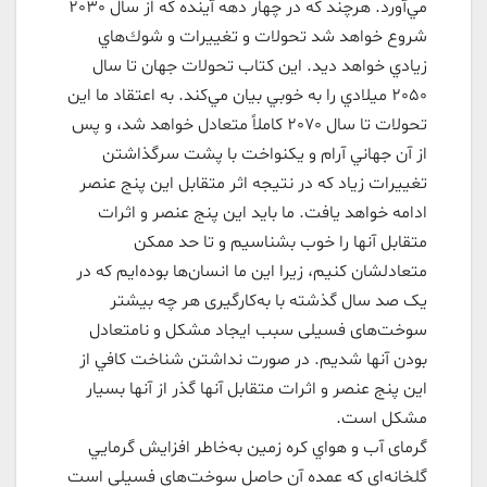
مي‌آورد. هرچند كه در چهار دهه آينده كه از سال 2030
شروع خواهد شد تحولات و تغييرات و شوك‌هاي
زيادي خواهد ديد. اين كتاب تحولات جهان تا سال
2050 ميلادي را به خوبي بيان مي‌كند. به اعتقاد ما اين
تحولات تا سال 2070 كاملاً متعادل خواهد شد، و پس
از آن جهاني آرام و يكنواخت با پشت سرگذاشتن
تغييرات زياد كه در نتيجه اثر متقابل اين پنج عنصر
ادامه خواهد يافت. ما بايد اين پنج عنصر و اثرات
متقابل آنها را خوب بشناسيم و تا حد ممكن
متعادلشان كنيم، زيرا اين ما انسان‌ها بوده‌ايم كه در
یک صد سال گذشته با به‌کارگیری هر چه بیشتر
سوخت‌های فسیلی سبب ايجاد مشكل و نامتعادل
بودن آنها شديم. در صورت نداشتن شناخت كافي از
اين پنج عنصر و اثرات متقابل آنها گذر از آنها بسيار
مشكل است.
گرمای آب و هواي كره زمين به‌خاطر افزايش گرمايي
گلخانه‌اي كه عمده آن حاصل سوخت‌های فسيلي است