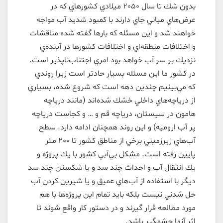
بدون شك تا سال 2050 ميلادي كشورهاي كه در
عرض‌هاي مياني جاي دارند با كمبود شديد آب مواجه
خواهند شد و اين مسئله كه بارها گفته شده مناقشات
و اختلافات منطقه‌اي و اختلافات كشورها در آينده‌ي
نزديك بر سر آب خواهد بود امري اجتناب‌ناپذير است.
در كشور ما اين مسئله بسيار حادتر است زيرا روندي
كه مي‌بينيم چندين دهه است كه شروع شده، بسياري
از درياچه‌هاي داخلي خشك شده‌اند (مانند درياچه
هامون در سيستان، درياچه قم و … و كجاست درياچه
پر آب اروميه) و اين روند همچنان ادامه دارد. سطح
آب‌هاي زيرزميني برخي از مناطق كشور تا 200 متر
پايين رفته است. مشكل بي‌آبي كشور با يك پروژه و
يك انتقال آب و احداث چند سد و يا شكستن چند سد
ديگر با استفاده از آب‌هاي عميق و يا شيرين كردن آب
حل شدني نيست بلكه بايد تمام اين پروژه‌ها با هم
مورد مطالعه قرار گيرند و در دستور كار واقع شوند تا
اثر آنها چشمگير باشد.