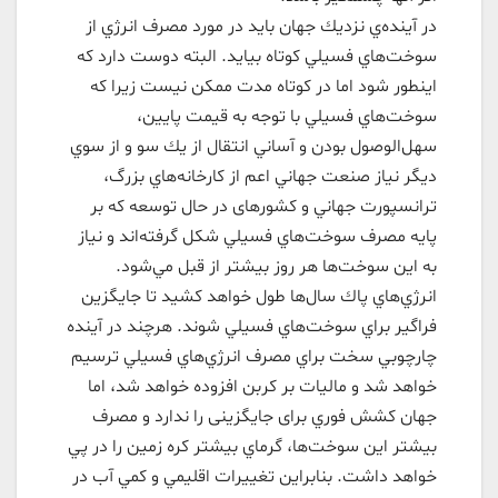
در آينده‌ي نزديك جهان باید در مورد مصرف انرژي از
سوخت‌هاي فسيلي كوتاه بیاید. البته دوست دارد كه
اينطور شود اما در كوتاه مدت ممكن نيست زيرا كه
سوخت‌هاي فسيلي با توجه به قيمت پايين،
سهل‌الوصول بودن و آساني انتقال از يك سو و از سوي
ديگر نیاز صنعت جهاني اعم از كارخانه‌هاي بزرگ،
ترانسپورت جهاني و کشورهای در حال توسعه که بر
پايه مصرف سوخت‌هاي فسيلي شكل گرفته‌اند و نياز
به اين سوخت‌ها هر روز بيشتر از قبل مي‌شود.
انرژي‌هاي پاك سال‌ها طول خواهد كشيد تا جايگزين
فراگير براي سوخت‌هاي فسيلي شوند. هرچند در آينده
چارچوبي سخت براي مصرف انرژي‌هاي فسيلي ترسيم
خواهد شد و ماليات بر كربن افزوده خواهد شد، اما
جهان كشش فوري برای جايگزينی را ندارد و مصرف
بيشتر اين سوخت‌ها، گرماي بيشتر كره زمين را در پي
خواهد داشت. بنابراين تغييرات اقلیمي و كمي آب در