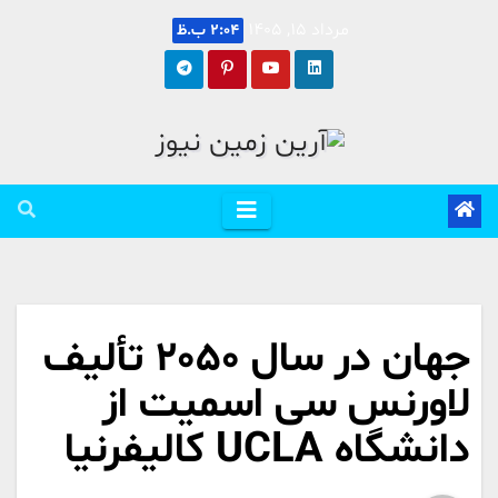
Ski
مرداد 15, 1405
2:04 ب.ظ
t
conten
جهان در سال 2050 تألیف
لاورنس سی اسمیت از
دانشگاه UCLA کالیفرنیا