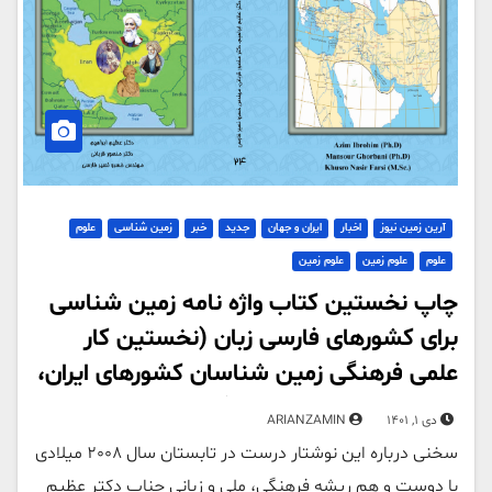
آرین زمین نیوز
اخبار
ایران و جهان
جدید
خبر
زمین شناسی
علوم
علوم
علوم زمین
علوم زمین
چاپ نخستین کتاب واژه نامه زمین شناسی
برای کشورهای فارسی زبان (نخستین کار
علمی فرهنگی زمین شناسان کشورهای ایران،
تاجیکستان و افغانستان)
دی 1, 1401
ARIANZAMIN
سخنی درباره این نوشتار درست در تابستان سال 2008 میلادی
با دوست و هم ریشه فرهنگی، ملی و زبانی جناب دکتر عظیم