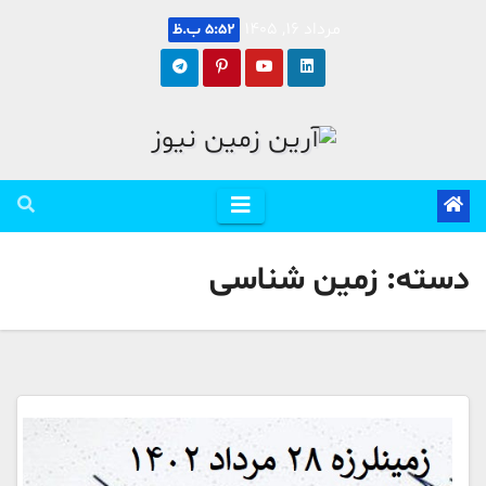
Ski
مرداد 16, 1405
5:52 ب.ظ
t
conten
دسته:
زمین شناسی