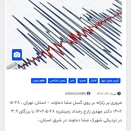
آرین زمین نیوز
اخبار
جدید
خبر
زمین شناسی
علوم زمین
مرداد 29, 1402
ARIANZAMIN
مروری بر زلزله بر روی گسل مشا دماوند – استان تهران ، 28-5-
1402 دکتر مهدی زارع رخداد زمینلرزه 28-5-1402 با بزرگای 3.9
در نزدیکی شهرک مشا دماوند در شرق استان…