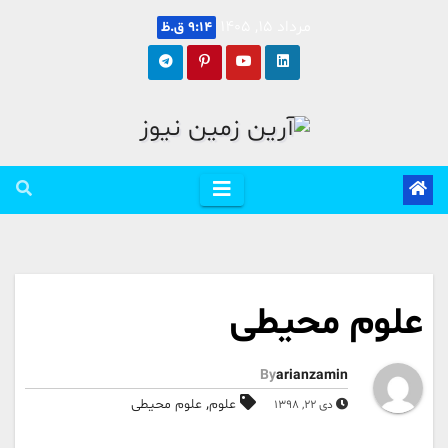
Ski
مرداد 15, 1405
9:14 ق.ظ
t
conten
علوم محیطی
By
arianzamin
,
علوم
علوم محیطی
دی 22, 1398