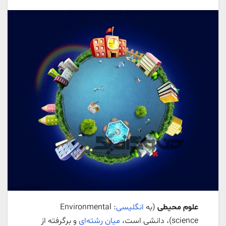
علوم محیطی
(به
انگلیسی
: Environmental
science)، دانشی است،
میان رشته‌ای
و برگرفته از