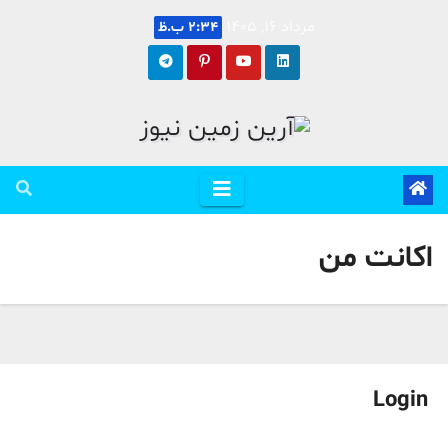
Ski
مرداد 16, 1405
2:34 ب.ظ
t
conten
اکانت من
Login