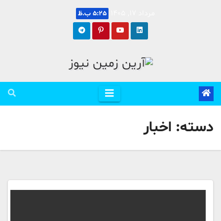
Ski
مرداد 17, 1405
5:25 ب.ظ
t
conten
دسته:
اخبار