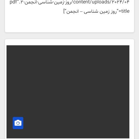
content/uploads/2024/04/روز-زمین-شناسی-انجمن-2.pdf”
title=”روز زمین شناسی – انجمن”]