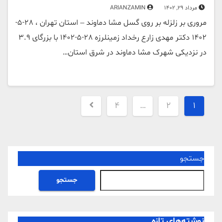
مرداد 29, 1402
ARIANZAMIN
مروری بر زلزله بر روی گسل مشا دماوند – استان تهران ، 28-5-
1402 دکتر مهدی زارع رخداد زمینلرزه 28-5-1402 با بزرگای 3.9
در نزدیکی شهرک مشا دماوند در شرق استان…
صفحه‌بندی
4
…
2
1
نوشته‌ها
جستجو
جستجو
نوشته‌های تازه