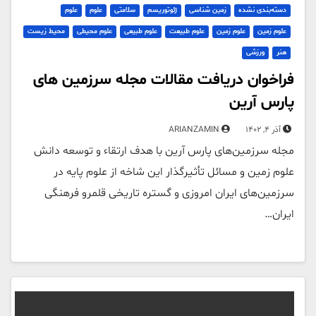
دسته‌بندی نشده
زمین شناسی
ژئوتوریسم
سلامتی
علوم
علوم
علوم زمین
علوم زمین
علوم طبیعت
علوم طبیعی
علوم محیطی
محیط زیست
هنر
ورزشی
فراخوان دریافت مقالات مجله سرزمین های
پارس آرین
آذر 4, 1402
ARIANZAMIN
مجله سرزمین‌های پارس آرین با هدف ارتقاء و توسعه دانش
علوم زمین و مسائل تأثیرگذار این شاخه از علوم پایه در
سرزمین‌های ایران امروزی و گستره تاریخی قلمرو فرهنگی
ایران…