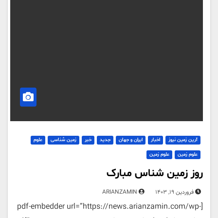
آرین زمین نیوز
اخبار
ایران و جهان
جدید
خبر
زمین شناسی
علوم
علوم زمین
علوم زمین
روز زمین شناس مبارک
فروردین 19, 1403
ARIANZAMIN
[pdf-embedder url=”https://news.arianzamin.com/wp-