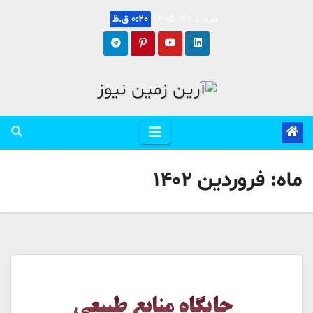
Ski
مرداد 20, 1405
0:20 ق.ظ
t
conten
ماه:
فروردین 1402