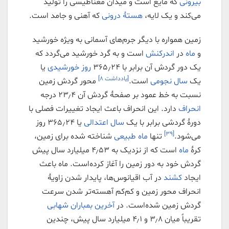
بیرونی
که مایع است و میدان مغناطیسی را تولید
می‌کند و یک لایه،
هستهٔ درونی
که آهنی و جامد است.
زمین همواره با دیگر جرم‌های آسمانی به ویژه خورشید
و
ماه
در
اندرکنش
است و به گرد خورشید می‌گردد که
یک دور گردش آن برابر با ۳۶۵٫۲۴
روز خورشیدی
یا
[یادداشت ۸]
یک
سال نجومی
است.
محور گردش زمین
نسبت به خط عمود بر صفحهٔ گردش آن ۲۳٫۴ درجه
انحراف
دارد. این انحراف باعث ایجاد تغییرات فصلی با
دورهٔ گردشی برابر با یک
سال اعتدالی
یا ۳۶۵٫۲۴ روز
[۳۹]
می‌شود.
تنها
ماه طبیعی
شناخته شده برای زمین،
کرهٔ
ماه
است که از نزدیک به ۴٫۵۳ میلیارد سال پیش
گردش خود به دور زمین را آغاز کرده‌است. ماه باعث
ایجاد
کشند
در آب اقیانوس‌ها، پایدار شدن زاویهٔ
انحراف محور زمین و کم‌کم آهسته‌تر شدن سرعت
گردش زمین شده‌است. در
آخرین بمباران شهابی
تقریباً میان ۳٫۸ و ۴٫۱ میلیارد سال پیش، چندین