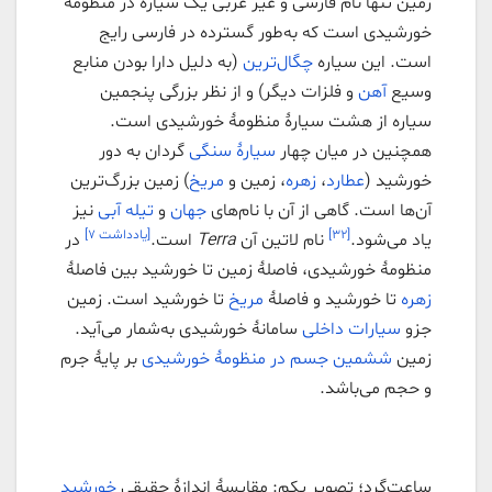
زمین تنها نام فارسی و غیر عربی یک سیاره در منظومهٔ
خورشیدی است که به‌طور گسترده در فارسی رایج
است. این سیاره
چگال‌ترین
(به دلیل دارا بودن منابع
وسیع
آهن
و فلزات دیگر) و از نظر بزرگی پنجمین
سیاره از هشت سیارهٔ منظومهٔ خورشیدی است.
همچنین در میان چهار
سیارهٔ سنگی
گردان به دور
خورشید (
عطارد
،
زهره
، زمین و
مریخ
) زمین بزرگ‌ترین
آن‌ها است. گاهی از آن با نام‌های
جهان
و
تیله آبی
نیز
[۳۲]
[یادداشت ۷]
یاد می‌شود.
نام لاتین آن
Terra
است.
در
منظومهٔ خورشیدی، فاصلهٔ زمین تا خورشید بین فاصلهٔ
زهره
تا خورشید و فاصلهٔ
مریخ
تا خورشید است. زمین
جزو
سیارات داخلی
سامانهٔ خورشیدی به‌شمار می‌آید.
زمین
ششمین جسم در منظومهٔ خورشیدی
بر پایهٔ جرم
و حجم می‌باشد.
ساعت‌گرد؛ تصویر یکم: مقایسهٔ اندازهٔ حقیقی
خورشید