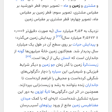
و
مشتری
و
زمین
و
ماه
– تصویر دوم: قطر خورشید بر
مقیاس مشتری، تصویر سوم: قطر زمین بر مقیاس
ماه، تصویر چهارم: قطر مشتری بر مقیاس زمین
نزدیک به ۴٫۵۴ میلیارد
سال
(به صورت دقیق‌تر ۰٫۰۰۰۶
[۳۳]
± ۴٫۵۶۷۲ میلیارد سال)
از پیدایش زمین می‌گذرد؛
و
پیدایش حیات
بر روی سطح آن در طول یک میلیارد
سال پدیدار شد. هم‌اکنون زمین خانهٔ میلیون‌ها
گونه
از
[۳۴]
جانداران است که
انسان
یکی از آن‌ها است.
زیست‌کرهٔ
زمین با گذر زمان
جو زمین
و دیگر شرایط
فیزیکی و شیمیایی این
سیاره
را دچار دگرگونی‌های
شگرفی کرده‌است و محیطی را فراهم کرده‌است تا
جانداران
زنده بتوانند به رشد و زیست‌زایی بپردازند.
همچنین در اثر این دگرگونی‌ها
لایهٔ اوزون
به دور این
سیاره تشکیل شده‌است، لایه‌ای که با کمک
میدان
مغناطیسی زمین
مانع از ورود
پرتوهای
آسیب‌رسان
خورشید می‌شود و به این ترتیب اجازه می‌دهد در