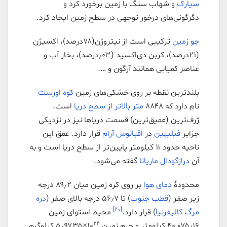
سیارک
و شهاب سنگ با زمین برخورد کرد و
دگرگونی‌های درخور توجهی در سطح زمین ایجاد کرد.
جو زمین
ترکیبی است از نیتروژن(۷۸درصد)، اکسیژن
(۲۱درصد)، کربن دی‌اکسید (٫۰۳درصد)، بخار آب و
عناصر کمیابی همانند آرگون و ….
بلندترین نقطه بر روی خشکی‌های زمین
کوه اورست
نام دارد که ۸۸۴۸
متر بالاتر از سطح دریا
است.
ژرف‌ترین (عمیق‌ترین) قسمت دریاها نیز در نزدیکی
جزایر
فیلیپین
در
اقیانوس آرام
قرار دارد. عمق این
ناحیه حدود ۱۱ کیلومتر پایین‌تر از سطح دریا است و به
آن
درازگودال ماریانا
گفته می‌شود.
محدودهٔ
دمای هوا
بر روی کره زمین میان ۸۹٫۲ درجه
زیر صفر (
قطب جنوب
) تا ۵۶٫۷ درجه بالای صفر (
دره
[۴۰]
مرگ
کالیفرنیا
) قرار دارد.
محیط استوای زمین
۲۴
۴۰٬۰۷۵٫۱۶ کیلومتر و جرم زمین ۱۰
×۵٫۹۷۳۵ کیلوگرم