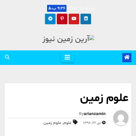
Ski
مرداد 15, 1405
9:26 ب.ظ
t
conten
علوم زمین
By
arianzamin
,
علوم
علوم زمین
دی 22, 1398