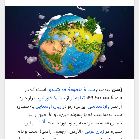
زَمین
سومین
سیارهٔ
منظومهٔ خورشیدی
است که در
فاصلهٔ ۱۴۹٬۶۰۰٬۰۰۰
کیلومتر
از
ستارهٔ
خورشید
قرار دارد.
از نظر
واژه‌شناسی
ایرانی، زم در
زبان اوستایی
به معنای
سرد بوده‌است که با پسوند «ین»، واژهٔ زمین را به
[۳۱]
معنای «جسم سرد» به وجود آورده‌است.
نام این
سیاره در
زبان عربی
«الأرض» (جمع: اراضی) است و نام